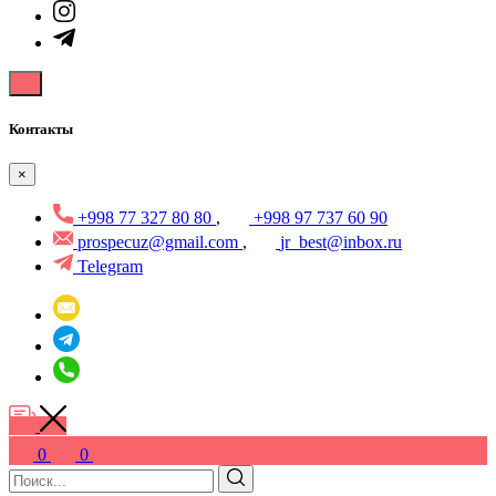
Контакты
×
+998 77 327 80 80
,
+998 97 737 60 90
prospecuz@gmail.com
,
jr_best@inbox.ru
Telegram
0
0