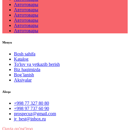
Автотовары
Автотовары
Автотовары
Автотовары
Автотовары
Автотовары
Menyu
Bosh sahifa
Katalog
To'lov va yetkazib berish
Biz haqimizda
Bog`lanish
Aksiyalar
Aloqa
+998 77 327 80 80
+998 97 737 60 90
prospecuz@gmail.com
jr_best@inbox.ru
Qayta qo'ng'iroq