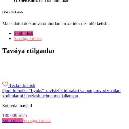
O'zbekiston
: barcha hududlar
O'zi olib ketish
Mahsulotni do'kon va omborlardan xaridor o'zi olib ketishi.
Sotib olish
Savatga kiritish
Tavsiya etilganlar
Tezkor ko'rish
Qora futbolka "Lyuks" xavfsizlik idoralari va qutqaruv xizmatlari
xodimlarini jihozlash uchun mo'ljallangan.
Sotuvda mavjud
180 000
so'm
Sotib olish
Savatga kiritish