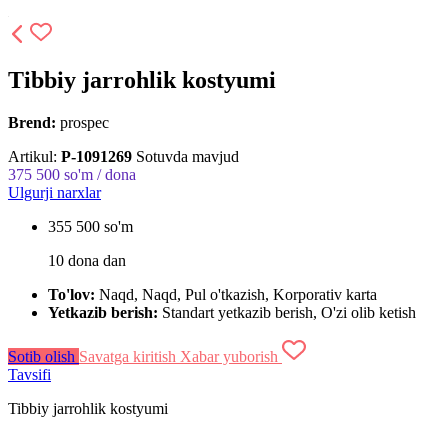
Tibbiy jarrohlik kostyumi
Brend:
prospec
Artikul:
P-1091269
Sotuvda mavjud
375 500
so'm / dona
Ulgurji narxlar
355 500 so'm
10 dona dan
To'lov:
Naqd, Naqd, Pul o'tkazish, Korporativ karta
Yetkazib berish:
Standart yetkazib berish, O'zi olib ketish
Sotib olish
Savatga kiritish
Xabar yuborish
Tavsifi
Tibbiy jarrohlik kostyumi