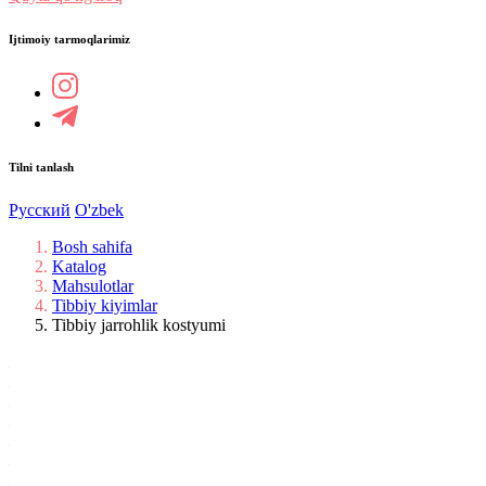
Ijtimoiy tarmoqlarimiz
Tilni tanlash
Русский
O'zbek
Bosh sahifa
Katalog
Mahsulotlar
Tibbiy kiyimlar
Tibbiy jarrohlik kostyumi