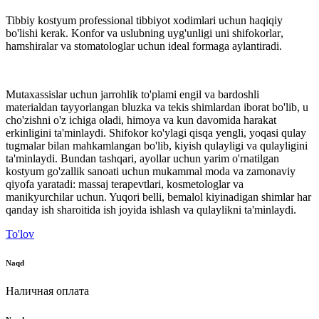
Tibbiy kostyum professional tibbiyot xodimlari uchun haqiqiy
bo'lishi kerak. Konfor va uslubning uyg'unligi uni shifokorlar,
hamshiralar va stomatologlar uchun ideal formaga aylantiradi.
Mutaxassislar uchun jarrohlik to'plami engil va bardoshli
materialdan tayyorlangan bluzka va tekis shimlardan iborat bo'lib, u
cho'zishni o'z ichiga oladi, himoya va kun davomida harakat
erkinligini ta'minlaydi. Shifokor ko'ylagi qisqa yengli, yoqasi qulay
tugmalar bilan mahkamlangan bo'lib, kiyish qulayligi va qulayligini
ta'minlaydi. Bundan tashqari, ayollar uchun yarim o'rnatilgan
kostyum go'zallik sanoati uchun mukammal moda va zamonaviy
qiyofa yaratadi: massaj terapevtlari, kosmetologlar va
manikyurchilar uchun. Yuqori belli, bemalol kiyinadigan shimlar har
qanday ish sharoitida ish joyida ishlash va qulaylikni ta'minlaydi.
To'lov
Naqd
Наличная оплата