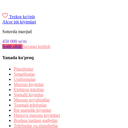
Tezkor ko'rish
Alcor ish kiyimlari
Sotuvda mavjud
450 000
so'm
Sotib olish
Savatga kiritish
Yanada ko'proq
Planshetlar
Smartfonlar
Uniformalar
Maxsus kiyimlar
Elektron kitoblar
Signalli kiyimlar
Maxsus poyabzallar
Tugmali telefonlar
Bir martalik kiyimlar
Himoya maxsus kiyimlari
Boshqa turdagi gadjetlar
Telefonlar va planshetlar