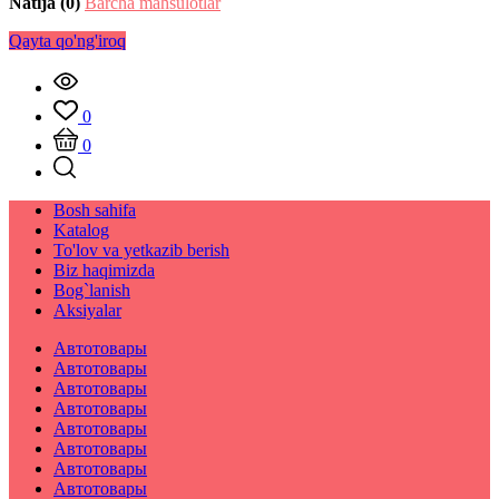
Natija (0)
Barcha mahsulotlar
Qayta qo'ng'iroq
0
0
Bosh sahifa
Katalog
To'lov va yetkazib berish
Biz haqimizda
Bog`lanish
Aksiyalar
Автотовары
Автотовары
Автотовары
Автотовары
Автотовары
Автотовары
Автотовары
Автотовары