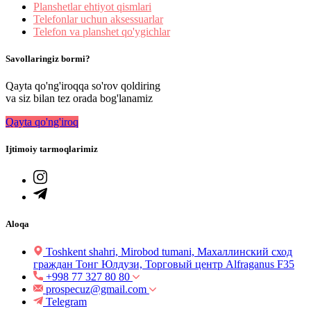
Planshetlar ehtiyot qismlari
Telefonlar uchun aksessuarlar
Telefon va planshet qo'ygichlar
Savollaringiz bormi?
Qayta qo'ng'iroqqa so'rov qoldiring
va siz bilan tez orada bog'lanamiz
Qayta qo'ng'iroq
Ijtimoiy tarmoqlarimiz
Aloqa
Toshkent shahri, Mirobod tumani, Махаллинский сход
граждан Тонг Юлдузи, Торговый центр Alfraganus F35
+998 77 327 80 80
prospecuz@gmail.com
Telegram