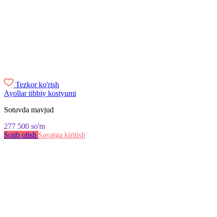
Tezkor ko'rish
Ayollar tibbiy kostyumi
Sotuvda mavjud
277 500
so'm
Sotib olish
Savatga kiritish