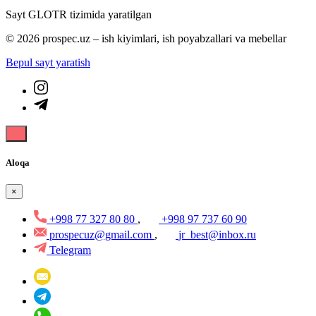
Sayt GLOTR tizimida yaratilgan
© 2026 prospec.uz – ish kiyimlari, ish poyabzallari va mebellar
Bepul sayt yaratish
Aloqa
×
+998 77 327 80 80
,
+998 97 737 60 90
prospecuz@gmail.com
,
jr_best@inbox.ru
Telegram