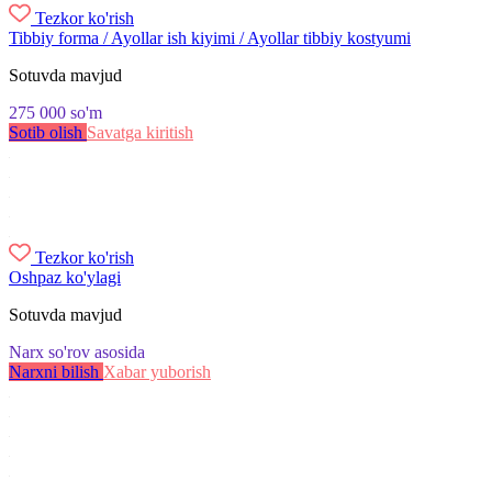
Tezkor ko'rish
Tibbiy forma / Ayollar ish kiyimi / Ayollar tibbiy kostyumi
Sotuvda mavjud
275 000
so'm
Sotib olish
Savatga kiritish
Tezkor ko'rish
Oshpaz ko'ylagi
Sotuvda mavjud
Narx so'rov asosida
Narxni bilish
Xabar yuborish